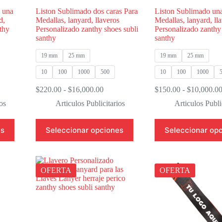
o una
Liston Sublimado dos caras Para
Liston Sublimado una
d,
Medallas, lanyard, llaveros
Medallas, lanyard, ll
thy
Personalizado zanthy shoes subli
Personalizado zanthy 
santhy
santhy
19 mm
25 mm
19 mm
25 mm
10
100
1000
500
10
100
1000
o
Rango
$
220.00
-
$
16,000.00
$
150.00
-
$
10,000.0
de
os
Articulos Publicitarios
Articulos Publi
s:
precios:
desde
Este
Este
00
$220.00
es
Seleccionar opciones
Seleccionar op
producto
producto
hasta
tiene
tiene
0.00
$16,000.00
múltiples
múltiples
variantes.
variantes.
Las
Las
OFERTA
OFERTA
opciones
opciones
se
se
pueden
pueden
elegir
elegir
en
en
la
la