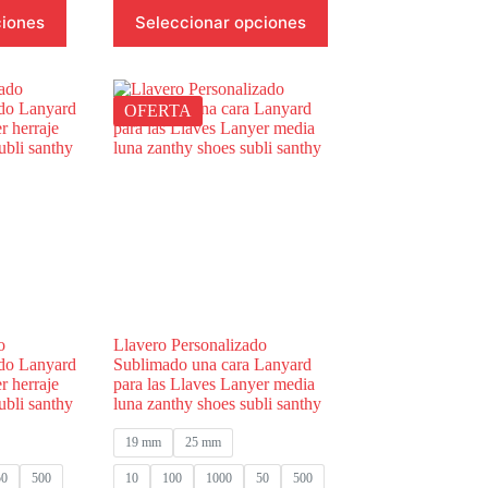
hasta
hasta
Este
ciones
Seleccionar opciones
$21,000.00
$18,000.00
producto
tiene
múltiples
variantes.
Las
OFERTA
opciones
se
pueden
elegir
en
la
página
de
producto
o
Llavero Personalizado
ado Lanyard
Sublimado una cara Lanyard
r herraje
para las Llaves Lanyer media
ubli santhy
luna zanthy shoes subli santhy
19 mm
25 mm
50
500
10
100
1000
50
500