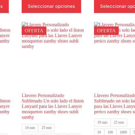
desde
Este
Este
es
Seleccionar opciones
Seleccionar op
000.00
$165.00
producto
producto
hasta
tiene
tiene
$12,000.00
múltiples
múltiples
variantes.
variantes.
Las
Las
OFERTA
OFERTA
opciones
opciones
se
se
pueden
pueden
elegir
elegir
en
en
la
la
página
página
de
de
producto
producto
Llavero Personalizado
Llavero Personalizad
liston
Sublimado Un solo lado el liston
Sublimado un solo l
anyer
Lanyard para las Llaves Lanyer
para las Llaves Lanye
anthy
mosqueton zanthy shoes subli
perico zanthy shoes s
santhy
19 mm
25 mm
19 mm
25 mm
10
100
1000