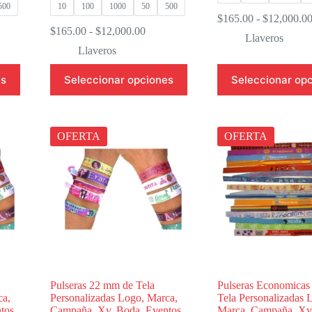
500
10
100
1000
50
500
$
165.00
-
$
12,000.0
go
Rango
$
165.00
-
$
12,000.00
Llaveros
de
Llaveros
os:
precios:
e
desde
Este
Este
es
Seleccionar opciones
Seleccionar op
.00
$165.00
producto
producto
hasta
tiene
tiene
500.00
$12,000.00
múltiples
múltiples
variantes.
variantes.
Las
Las
OFERTA
OFERTA
opciones
opciones
se
se
pueden
pueden
elegir
elegir
en
en
la
la
página
página
de
de
producto
producto
Pulseras 22 mm de Tela
Pulseras Economicas
ca,
Personalizadas Logo, Marca,
Tela Personalizadas 
tos
Campaña, Xv, Boda, Eventos
Marca, Campaña, Xv