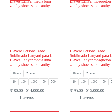
opciones
opciones
se
se
pueden
pueden
elegir
elegir
en
en
la
la
página
página
de
de
producto
producto
Llavero Personalizado
Llavero Personalizado
Sublimado Lanyard para las
Sublimado Lanyard para l
Llaves Lanyer media luna
Llaves Lanyer mosqueton
zanthy shoes subli santhy
zanthy shoes subli santhy
19 mm
25 mm
19 mm
25 mm
10
100
1000
50
500
10
100
1000
50
Rango
Ran
$
180.00
-
$
14,000.00
$
195.00
-
$
15,000.00
de
de
Llaveros
Llaveros
precios:
preci
desde
desd
$180.00
$195