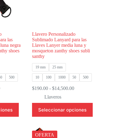
página
de
producto
o
Llavero Personalizado
ra las
Sublimado Lanyard para las
luna negra
Llaves Lanyer media luna y
nthy shoes
mosqueton zanthy shoes subli
santhy
19 mm
25 mm
50
500
10
100
1000
50
500
Rango
Rango
0
$
190.00
-
$
14,500.00
de
de
Llaveros
precios:
precios:
desde
desde
Este
ciones
Seleccionar opciones
$195.00
$190.00
producto
hasta
hasta
tiene
$15,000.00
$14,500.00
múltiples
variantes.
Las
OFERTA