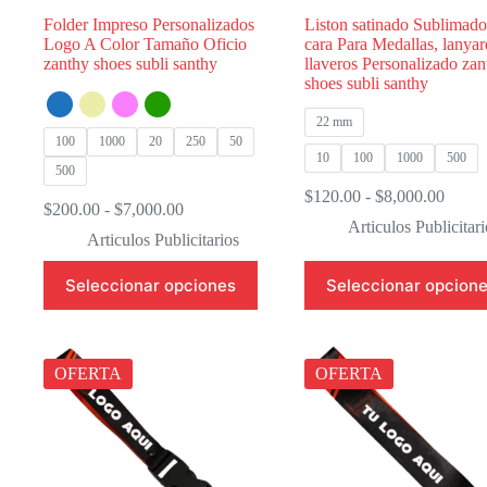
Folder Impreso Personalizados
Liston satinado Sublimad
Logo A Color Tamaño Oficio
cara Para Medallas, lanyar
zanthy shoes subli santhy
llaveros Personalizado zan
shoes subli santhy
22 mm
100
1000
20
250
50
10
100
1000
500
500
Rang
$
120.00
-
$
8,000.00
Rango
$
200.00
-
$
7,000.00
de
Articulos Publicitari
de
precio
Articulos Publicitarios
precios:
desde
desde
Este
Este
$120.
Seleccionar opciones
Seleccionar opcion
$200.00
producto
producto
hasta
hasta
tiene
tiene
$8,00
$7,000.00
múltiples
múltiples
variantes.
variantes.
Las
Las
OFERTA
OFERTA
opciones
opciones
se
se
pueden
pueden
elegir
elegir
en
en
la
la