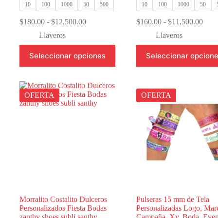
10
100
1000
50
500
10
100
1000
50
Rango
Ran
$
180.00
-
$
12,500.00
$
160.00
-
$
11,500.00
de
de
Llaveros
Llaveros
precios:
preci
desde
desd
Este
Este
Seleccionar opciones
Seleccionar opcion
$180.00
$160
producto
producto
hasta
hasta
tiene
tiene
$12,500.00
$11,
múltiples
múltiples
variantes.
variantes.
Las
Las
OFERTA
OFERTA
opciones
opciones
se
se
pueden
pueden
elegir
elegir
en
en
la
la
página
página
de
de
producto
producto
Morralito Costalito Dulceros
Pulseras 15 mm de Tela
Personalizados Fiesta Bodas
Personalizadas Logo, Mar
zanthy shoes subli santhy
Campaña, Xv, Boda, Even