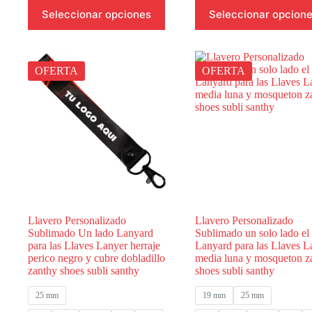
hasta
hasta
Este
Este
Seleccionar opciones
Seleccionar opcion
$14,000.00
$15,
producto
producto
tiene
tiene
múltiples
múltiples
variantes.
variantes.
Las
Las
OFERTA
OFERTA
opciones
opciones
se
se
pueden
pueden
elegir
elegir
en
en
la
la
página
página
de
de
producto
producto
Llavero Personalizado
Llavero Personalizado
Sublimado Un lado Lanyard
Sublimado un solo lado el 
para las Llaves Lanyer herraje
Lanyard para las Llaves L
perico negro y cubre dobladillo
media luna y mosqueton z
zanthy shoes subli santhy
shoes subli santhy
25 mm
19 mm
25 mm