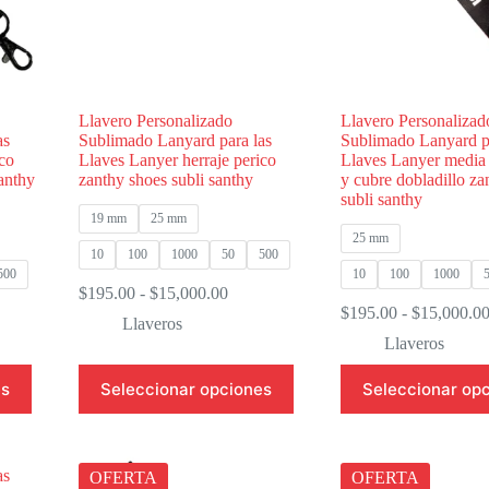
página
página
de
de
producto
producto
Llavero Personalizado
Llavero Personalizad
as
Sublimado Lanyard para las
Sublimado Lanyard pa
co
Llaves Lanyer herraje perico
Llaves Lanyer media 
anthy
zanthy shoes subli santhy
y cubre dobladillo za
subli santhy
19 mm
25 mm
25 mm
10
100
1000
50
500
500
10
100
1000
Rango
$
195.00
-
$
15,000.00
go
de
$
195.00
-
$
15,000.0
Llaveros
precios:
Llaveros
os:
desde
e
$195.00
Este
Este
es
Seleccionar opciones
Seleccionar op
.00
hasta
producto
producto
$15,000.00
tiene
tiene
500.00
múltiples
múltiples
variantes.
variantes.
Las
Las
OFERTA
OFERTA