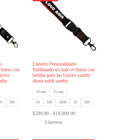
opciones
se
pueden
elegir
en
la
página
de
producto
o
Llavero Personalizado
liston con
Sublimado un lado el liston con
laves
hebilla para las Llaves zanthy
nthy
shoes subli santhy
19 mm
25 mm
50
500
10
100
1000
50
500
Rango
Rango
0
$
280.00
-
$
18,000.00
de
de
Llaveros
precios:
precios:
desde
desde
$310.00
$280.00