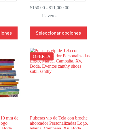
Rango
Rango
0
$
150.00
-
$
11,000.00
de
de
Llaveros
precios:
precios:
desde
desde
$165.00
$150.00
Este
ciones
Seleccionar opciones
hasta
hasta
producto
$12,000.00
$11,000.00
tiene
múltiples
variantes.
Las
OFERTA
opciones
se
pueden
elegir
en
la
página
de
producto
 10 mm de
Pulseras vip de Tela con broche
Logo,
ahorcador Personalizadas Logo,
, Boda,
Marca, Campaña, Xv, Boda,