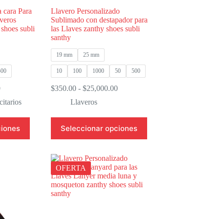
 cara Para
Llavero Personalizado
averos
Sublimado con destapador para
shoes subli
las Llaves zanthy shoes subli
santhy
19 mm
25 mm
500
10
100
1000
50
500
Rango
Rango
0
$
350.00
-
$
25,000.00
de
de
citarios
Llaveros
precios:
precios:
desde
desde
Este
$150.00
$350.00
ciones
Seleccionar opciones
producto
hasta
hasta
tiene
$10,000.00
$25,000.00
múltiples
variantes.
Las
OFERTA
opciones
se
pueden
elegir
en
la