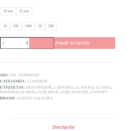
19 mm
25 mm
10
100
1000
50
500
Llavero
Añadir al carrito
Personalizado
Sublimado
con
destapador
para
las
Llaves
SKU:
PW_X4PRKGNF
zanthy
CATEGORÍA:
LLAVEROS
shoes
ETIQUETAS:
DESTAPADOR
,
LANYARD
,
LLAVERO
,
LLAVES
,
subli
PERSONALIZADOS
,
SUBLIMAR
,
SUBLISANTHY
,
ZANTHY
santhy
BRAND:
ZANTHY SALDAÑA
cantidad
Descripción