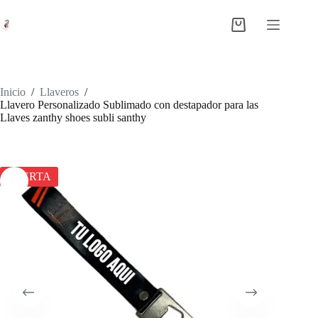
Saltar
al
Shopping
contenido
cart
Inicio
/
Llaveros
/
Llavero Personalizado Sublimado con destapador para las
Llaves zanthy shoes subli santhy
OFERTA