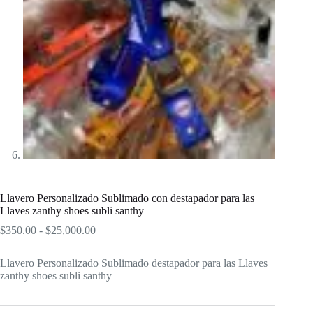
Llavero Personalizado Sublimado con destapador para las
Llaves zanthy shoes subli santhy
Rango
$
350.00
-
$
25,000.00
de
precios:
Llavero Personalizado Sublimado destapador para las Llaves
desde
zanthy shoes subli santhy
$350.00
hasta
$25,000.00