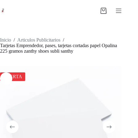
Saltar
al
Shopping
contenido
cart
Inicio
/
Articulos Publicitarios
/
Tarjetas Emprendedor, pases, tarjetas cortadas papel Opalina
225 gramos zanthy shoes subli santhy
OFERTA