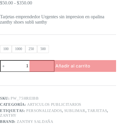
Rango
$
50.00
-
$
350.00
de
precios:
Tarjetas emprendedor Urgentes sin impresion en opalina
desde
zanthy shoes subli santhy
$50.00
hasta
$350.00
100
1000
250
500
Tarjetas
Añadir al carrito
Emprendedor,
pases,
tarjetas
cortadas
papel
Opalina
225
SKU:
PW_75HREIBB
gramos
CATEGORÍA:
ARTICULOS PUBLICITARIOS
zanthy
ETIQUETAS:
PERSONALIZADOS
,
SUBLIMAR
,
TARJETAS
,
shoes
ZANTHY
subli
BRAND:
ZANTHY SALDAÑA
santhy
cantidad