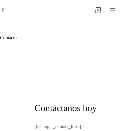
Saltar
al
Shopping
contenido
cart
Contacto
Contáctanos hoy
[hostinger_contact_form]